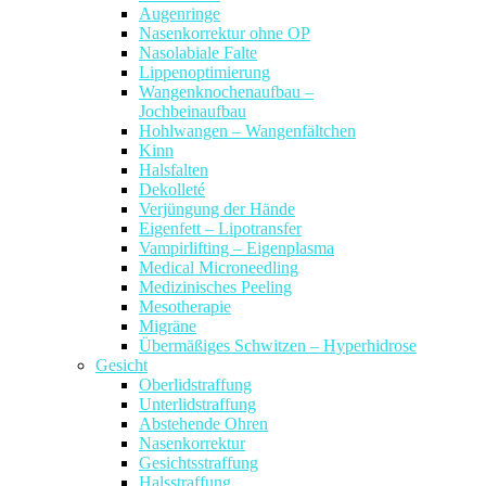
Augenringe
Nasenkorrektur ohne OP
Nasolabiale Falte
Lippenoptimierung
Wangenknochenaufbau –
Jochbeinaufbau
Hohlwangen – Wangenfältchen
Kinn
Halsfalten
Dekolleté
Verjüngung der Hände
Eigenfett – Lipotransfer
Vampirlifting – Eigenplasma
Medical Microneedling
Medizinisches Peeling
Mesotherapie
Migräne
Übermäßiges Schwitzen – Hyperhidrose
Gesicht
Oberlidstraffung
Unterlidstraffung
Abstehende Ohren
Nasenkorrektur
Gesichtsstraffung
Halsstraffung