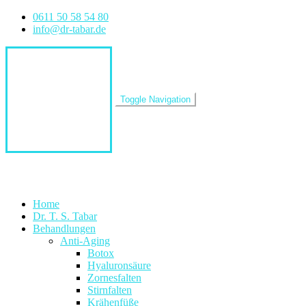
Zum
0611 50 58 54 80
Inhalt
info@dr-tabar.de
springen
Toggle Navigation
Home
Dr. T. S. Tabar
Behandlungen
Anti-Aging
Botox
Hyaluronsäure
Zornesfalten
Stirnfalten
Krähenfüße